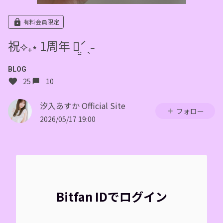
有料会員限定
祝⟡₊⋆ 1周年 ꪔ̤̮ˊˎ˗
BLOG
25
10
汐入あすか Official Site
フォロー
2026/05/17 19:00
Bitfan IDでログイン